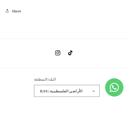
Share
تيك
إنستغرام
توك
البلد/المنطقة
ILS ₪ | الأراضي الفلسطينية
طرق
الدفع
مدعوم من Shopify
Catchy
© 2026,