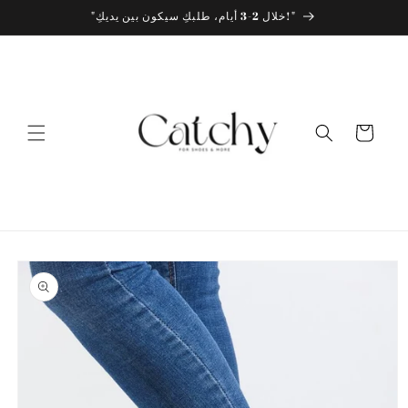
انتقل
"خلال 2-3 أيام، طلبكِ سيكون بين يديكِ!"
إلى
المحتوى
عربة
التسوق
انتقل
إلى
معلومات
المنتج